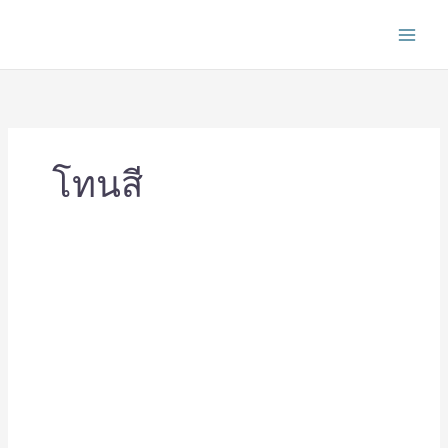
Skip
to
content
โทนสี
ไอ
เดีย
แต่ง
ห้อง
นอน
โทน
สี
เขียว